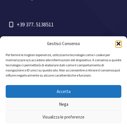
+39 377. 5138511
Gestisci Consenso
Per fornire le migliori esperienze, utilizziamo tecnologie come i cookie per
memorizzare e/o accedere alle informazioni del dispositivo. Il consenso a queste
tecnologie ci permetterà di elaborare dati come il comportamento di
navigazione o ID unici su questo sito. Non acconsentire o ritirare il consenso può
influire negativamente su alcune caratteristiche e funzioni.
© Ing. Simone Zanella - P.IVA 01414320083
Accetta
Informativa Privacy
Informativa I.A.
Cookie Policy
Nega
Visualizza le preferenze